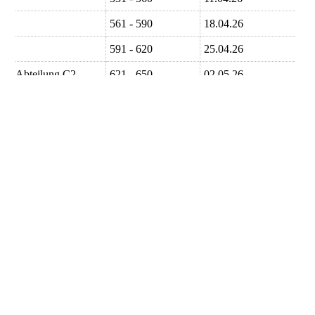
561 - 590
18.04.26
591 - 620
25.04.26
Abteilung C2
621 - 650
02.05.26
651 - 680
09.05.26
681 - 710
16.05.26
711 - 746
30.05.26
Abteilung D1
801 - 832
06.06.26
833 - 865
13.06.26
866 - 895
20.06.26
Abteilung D2
896 - 925
27.06.26
926 - 955
04.07.26
956 - 983
11.07.26