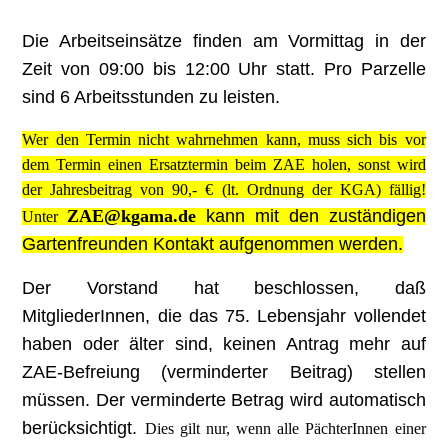
Die Arbeitseinsätze finden am Vormittag in der
Zeit
von 09:00 bis 12:00 Uhr statt. Pro Parzelle
sind 6 Arbeitsstunden zu leisten.
Wer den Termin nicht wahrnehmen kann, muss sich bis vor
dem Termin einen Ersatztermin beim ZAE holen, sonst wird
der Jahresbeitrag von 90,- € (lt. Ordnung der KGA) fällig!
ZAE@kgama.de
kann mit den zuständigen
Unter
Gartenfreunden Kontakt aufgenommen werden.
Der Vorstand hat beschlossen, daß
MitgliederInnen, die das 75. Lebensjahr vollendet
haben oder älter sind, keinen Antrag mehr auf
ZAE-Befreiung (verminderter Beitrag) stellen
müssen. Der verminderte Betrag wird automatisch
berücksichtigt.
Dies gilt nur, wenn alle PächterInnen einer