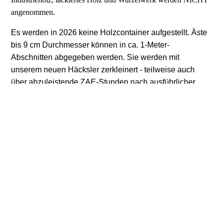
angenommen.
Es werden in 2026 keine Holzcontainer aufgestellt. Äste
bis 9 cm Durchmesser können in ca. 1-Meter-
Abschnitten abgegeben werden. Sie werden mit
unserem neuen Häcksler zerkleinert - teilweise auch
über abzuleistende ZAE-Stunden nach ausführlicher
Einweisung.
Das anfallende Häckselgut kann zum
Mulchen oder zum
Befüllen von Hochbeeten verwendet werden.
Größere, dickere Baumabschnitte sowie Wurzelballen und
Baumstumpen werden nicht mehr angenommen und müssen
privat entsorgt werden.